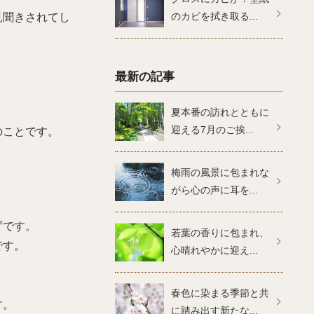
のカビを拭き取る...
見聞きされてし
最新の記事
夏本番の訪れとともに
迎える7月のご挨...
のことです。
梅雨の風景に包まれな
がら心の声に耳を...
ずです。
若葉の香りに包まれ、
です。
心晴れやかに迎え...
春色に染まる季節と共
す。
に踏み出す新たな...