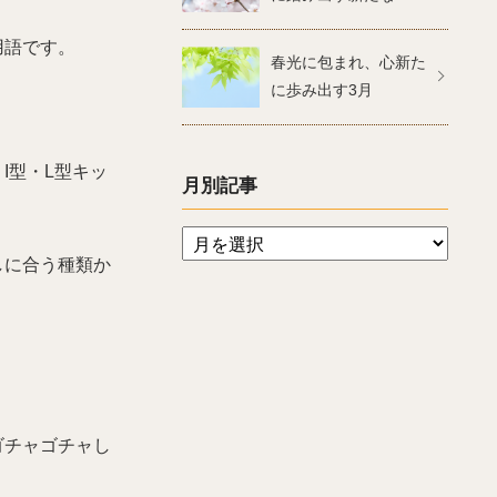
用語です。
春光に包まれ、心新た
に歩み出す3月
I型・L型キッ
月別記事
しに合う種類か
ゴチャゴチャし