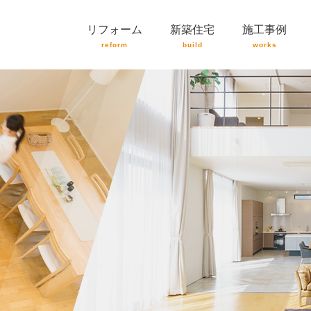
リフォーム
新築住宅
施工事例
reform
build
works