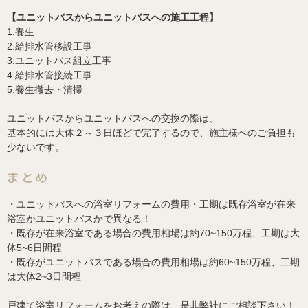
【ユニットバスからユニットバスへの施工工程】
1.養生
2.給排水管移設工事
3.ユニットバス組立工事
4.給排水管接続工事
5.養生撤去・清掃
ユニットバスからユニットバスへの交換の際は、
基本的には大体２～３日ほどで完了するので、施主様へのご負担も
少ないです。
まとめ
・ユニットバスへの浴室リフォームの費用・工期は既存浴室が在来
浴室かユニットバスかで異なる！
・既存が在来浴室である場合の費用相場は約70~150万程、工期は大
体5~6日間程
・既存がユニットバスである場合の費用相場は約60~150万程、工期
は大体2~3日間程
戸建て浴室リフォームをお考えの際は、是非弊社にご相談下さい！